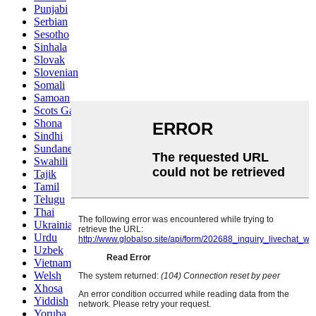
Punjabi
Serbian
Sesotho
Sinhala
Slovak
Slovenian
Somali
Samoan
Scots Gaelic
Shona
Sindhi
Sundanese
Swahili
Tajik
Tamil
Telugu
Thai
Ukrainian
Urdu
Uzbek
Vietnamese
Welsh
Xhosa
Yiddish
Yoruba