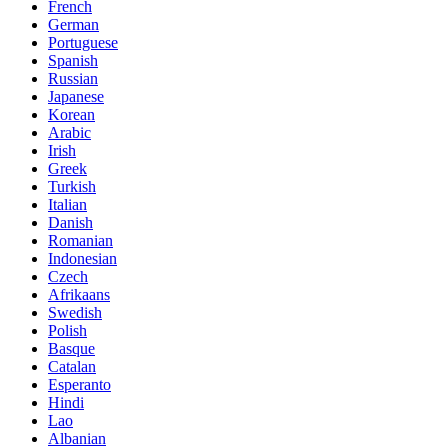
French
German
Portuguese
Spanish
Russian
Japanese
Korean
Arabic
Irish
Greek
Turkish
Italian
Danish
Romanian
Indonesian
Czech
Afrikaans
Swedish
Polish
Basque
Catalan
Esperanto
Hindi
Lao
Albanian