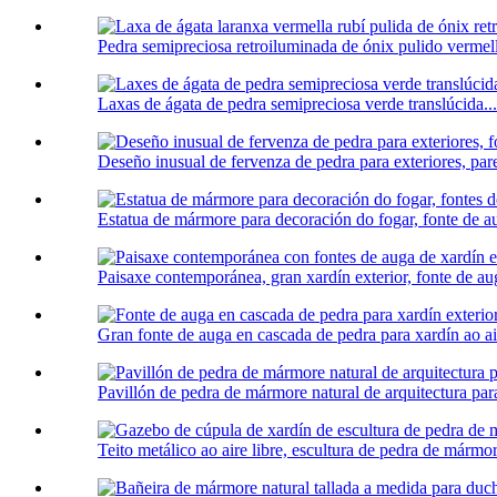
Pedra semipreciosa retroiluminada de ónix pulido vermell
Laxas de ágata de pedra semipreciosa verde translúcida...
Deseño inusual de fervenza de pedra para exteriores, pare
Estatua de mármore para decoración do fogar, fonte de a
Paisaxe contemporánea, gran xardín exterior, fonte de aug
Gran fonte de auga en cascada de pedra para xardín ao air
Pavillón de pedra de mármore natural de arquitectura para
Teito metálico ao aire libre, escultura de pedra de mármo