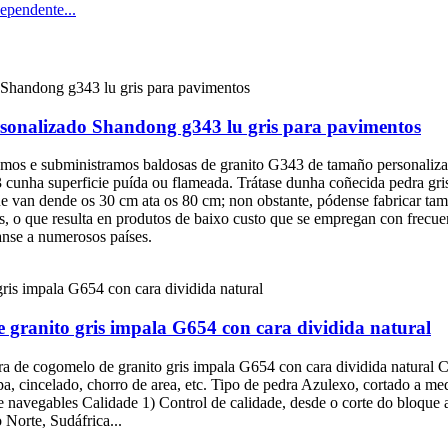
ependente...
sonalizado Shandong g343 lu gris para pavimentos
amos e subministramos baldosas de granito G343 de tamaño personaliza
3 cunha superficie puída ou flameada. Trátase dunha coñecida pedra gri
ue van dende os 30 cm ata os 80 cm; non obstante, pódense fabricar tam
s, o que resulta en produtos de baixo custo que se empregan con frecue
anse a numerosos países.
 granito gris impala G654 con cara dividida natural
 de cogomelo de granito gris impala G654 con cara dividida natural 
 pipa, cincelado, chorro de area, etc. Tipo de pedra Azulexo, cortad
e navegables Calidade 1) Control de calidade, desde o corte do bloque
Norte, Sudáfrica...