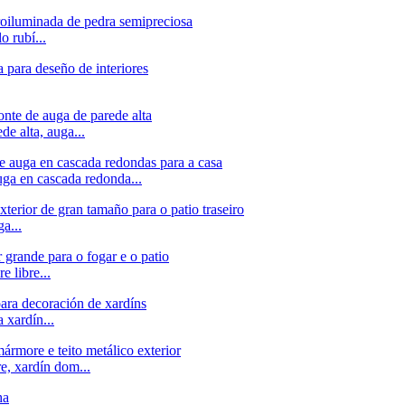
o rubí...
de alta, auga...
uga en cascada redonda...
a...
e libre...
 xardín...
re, xardín dom...