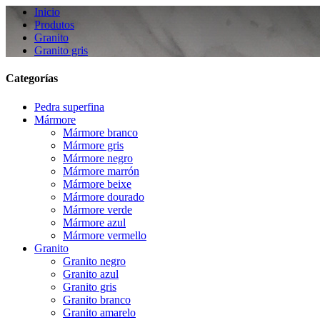
Inicio
Produtos
Granito
Granito gris
Categorías
Pedra superfina
Mármore
Mármore branco
Mármore gris
Mármore negro
Mármore marrón
Mármore beixe
Mármore dourado
Mármore verde
Mármore azul
Mármore vermello
Granito
Granito negro
Granito azul
Granito gris
Granito branco
Granito amarelo