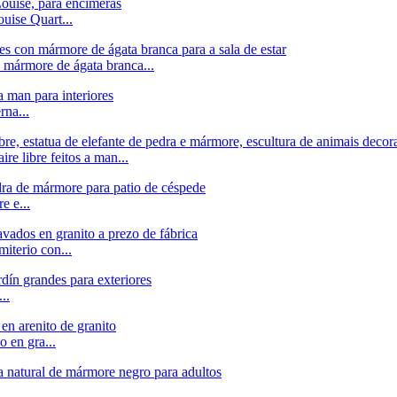
uise Quart...
, mármore de ágata branca...
rna...
re libre feitos a man...
e e...
iterio con...
..
o en gra...