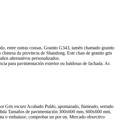
do, entre outras cousas. Granito G343, tamén chamado granito
s chinesa da provincia de Shandong. Este chan de granito gris
años alternativos personalizados.
ncia para pavimentación exterior ou baldosas de fachada. As
Cor Gris escuro Acabado Puído, apomazado, flameado, serrado
o a medida Tamaños de pavimentación 300x600 mm, 600x600 mm,
 ata o embalaxe, comprobar un por un. Mercado obxectivo