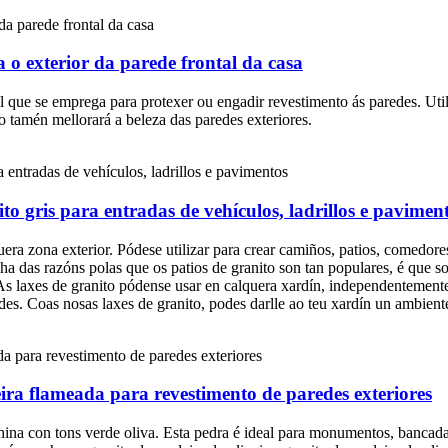
a o exterior da parede frontal da casa
l que se emprega para protexer ou engadir revestimento ás paredes. Utili
o tamén mellorará a beleza das paredes exteriores.
o gris para entradas de vehículos, ladrillos e pavimen
era zona exterior. Pódese utilizar para crear camiños, patios, comedore
unha das razóns polas que os patios de granito son tan populares, é que 
 laxes de granito pódense usar en calquera xardín, independentemente 
ades. Coas nosas laxes de granito, podes darlle ao teu xardín un ambie
eira flameada para revestimento de paredes exteriores
hina con tons verde oliva. Esta pedra é ideal para monumentos, bancadas