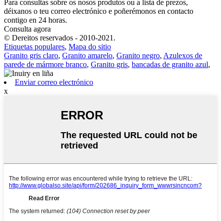
Para consultas sobre os nosos produtos ou a lista de prezos,
déixanos o teu correo electrónico e poñerémonos en contacto
contigo en 24 horas.
Consulta agora
© Dereitos reservados - 2010-2021.
Etiquetas populares
,
Mapa do sitio
Granito gris claro
,
Granito amarelo
,
Granito negro
,
Azulexos de
parede de mármore branco
,
Granito gris
,
bancadas de granito azul
,
Enviar correo electrónico
x