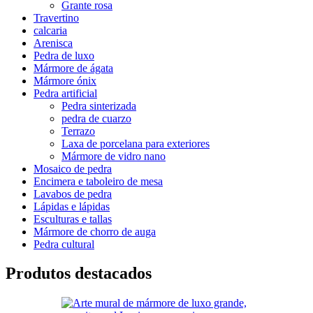
Grante rosa
Travertino
calcaria
Arenisca
Pedra de luxo
Mármore de ágata
Mármore ónix
Pedra artificial
Pedra sinterizada
pedra de cuarzo
Terrazo
Laxa de porcelana para exteriores
Mármore de vidro nano
Mosaico de pedra
Encimera e taboleiro de mesa
Lavabos de pedra
Lápidas e lápidas
Esculturas e tallas
Mármore de chorro de auga
Pedra cultural
Produtos destacados