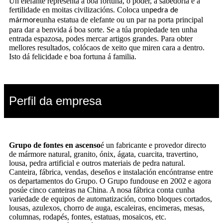
Un elefante representa a boa fortuna, o poder, a sabedoría e a
fertilidade en moitas civilizacións. Coloca un
pedra de
unha estatua de elefante ou un par na porta principal
mármore
para dar a benvida á boa sorte. Se a túa propiedade ten unha
entrada espazosa, podes mercar artigos grandes. Para obter
mellores resultados, colócaos de xeito que miren cara a dentro.
Isto dá felicidade e boa fortuna á familia.
Perfil da empresa
Grupo de fontes en ascenso
é un fabricante e provedor directo
de mármore natural, granito, ónix, ágata, cuarcita, travertino,
lousa, pedra artificial e outros materiais de pedra natural.
Canteira, fábrica, vendas, deseños e instalación encóntranse entre
os departamentos do Grupo. O Grupo fundouse en 2002 e agora
posúe cinco canteiras na China. A nosa fábrica conta cunha
variedade de equipos de automatización, como bloques cortados,
lousas, azulexos, chorro de auga, escaleiras, encimeras, mesas,
columnas, rodapés, fontes, estatuas, mosaicos, etc.