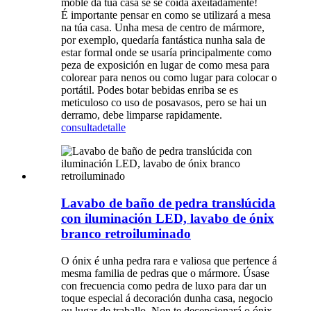
moble da túa casa se se coida axeitadamente!
É importante pensar en como se utilizará a mesa
na túa casa. Unha mesa de centro de mármore,
por exemplo, quedaría fantástica nunha sala de
estar formal onde se usaría principalmente como
peza de exposición en lugar de como mesa para
colorear para nenos ou como lugar para colocar o
portátil. Podes botar bebidas enriba se es
meticuloso co uso de posavasos, pero se hai un
derramo, debe limparse rapidamente.
consulta
detalle
Lavabo de baño de pedra translúcida
con iluminación LED, lavabo de ónix
branco retroiluminado
O ónix é unha pedra rara e valiosa que pertence á
mesma familia de pedras que o mármore. Úsase
con frecuencia como pedra de luxo para dar un
toque especial á decoración dunha casa, negocio
ou lugar de traballo. Non te decepcionará o ónix