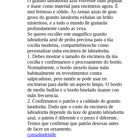
O granito labradorita azul volveuse máis popular
e úsase como material para encimeras agora. É
moi fermoso e sólido. As xemas azuis de gran
groso do granito laradorita exhalan un brillo
misterioso, e a todo o mundo lle gustarán
profundamente cando as vexa.
Se queres escoller este magnífico granito
labradorita azul de pedra preciosa para a túa
cociña moderna, compartirémosche como
personalizar unha encimera de labradorita.
1. Debes mostrar o tamaño da encimera da túa
cociña e confirmarnos o procesamento do bordo.
Normalmente, o bordo sinxelo úsase máis
habitualmente en revestimentos contra
salpicaduras, pero tamén se pode usar en
encimeras para darlle un aspecto limpo. O bordo
de medio bullón e o bordo biselado úsanse con
máis frecuencia.
2. Confírmanos o patrón e a calidade do granito
laradorita. Dado que o custo da encimera de
labradorita depende da laxe de granito labradorita
azul, o patrón é diferente e o prezo é diferente.
Temos que confirmar que patrón desexas antes
de facer un orzamento.
consulta
detalle