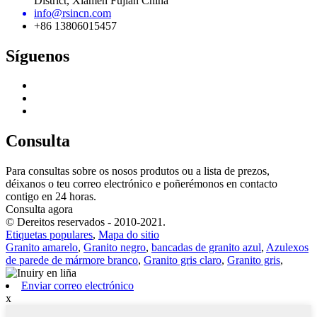
District, Xiamen Fujian China
info@rsincn.com
+86 13806015457
Síguenos
Consulta
Para consultas sobre os nosos produtos ou a lista de prezos,
déixanos o teu correo electrónico e poñerémonos en contacto
contigo en 24 horas.
Consulta agora
© Dereitos reservados - 2010-2021.
Etiquetas populares
,
Mapa do sitio
Granito amarelo
,
Granito negro
,
bancadas de granito azul
,
Azulexos
de parede de mármore branco
,
Granito gris claro
,
Granito gris
,
Enviar correo electrónico
x