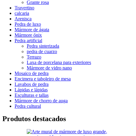
Grante rosa
Travertino
calcaria
Arenisca
Pedra de luxo
Mármore de ágata
Mármore ónix
Pedra artificial
Pedra sinterizada
pedra de cuarzo
Terrazo
Laxa de porcelana para exteriores
Mármore de vidro nano
Mosaico de pedra
Encimera e taboleiro de mesa
Lavabos de pedra
Lápidas e lápidas
Esculturas e tallas
Mármore de chorro de auga
Pedra cultural
Produtos destacados