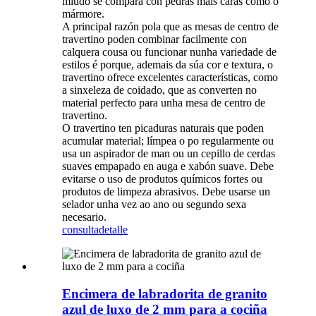
miúdo se compara con pedras máis caras como o
mármore.
A principal razón pola que as mesas de centro de
travertino poden combinar facilmente con
calquera cousa ou funcionar nunha variedade de
estilos é porque, ademais da súa cor e textura, o
travertino ofrece excelentes características, como
a sinxeleza de coidado, que as converten no
material perfecto para unha mesa de centro de
travertino.
O travertino ten picaduras naturais que poden
acumular material; límpea o po regularmente ou
usa un aspirador de man ou un cepillo de cerdas
suaves empapado en auga e xabón suave. Debe
evitarse o uso de produtos químicos fortes ou
produtos de limpeza abrasivos. Debe usarse un
selador unha vez ao ano ou segundo sexa
necesario.
consulta
detalle
Encimera de labradorita de granito
azul de luxo de 2 mm para a cociña