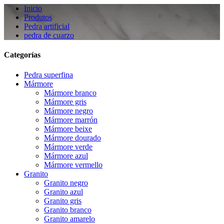
Inicio
Produtos
Pedra artificial
pedra de cuarzo
Categorías
Pedra superfina
Mármore
Mármore branco
Mármore gris
Mármore negro
Mármore marrón
Mármore beixe
Mármore dourado
Mármore verde
Mármore azul
Mármore vermello
Granito
Granito negro
Granito azul
Granito gris
Granito branco
Granito amarelo