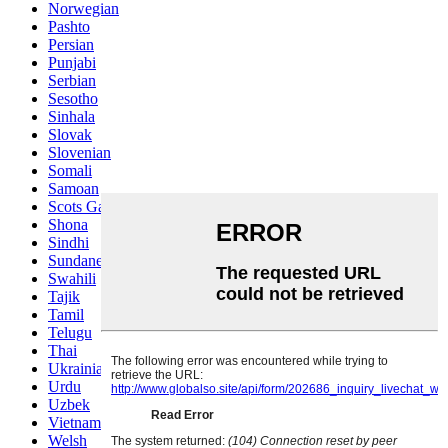
Norwegian
Pashto
Persian
Punjabi
Serbian
Sesotho
Sinhala
Slovak
Slovenian
Somali
Samoan
Scots Gaelic
Shona
Sindhi
Sundanese
Swahili
Tajik
Tamil
Telugu
Thai
Ukrainian
Urdu
Uzbek
Vietnamese
Welsh