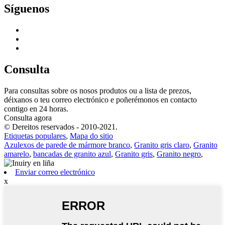
Síguenos
Consulta
Para consultas sobre os nosos produtos ou a lista de prezos,
déixanos o teu correo electrónico e poñerémonos en contacto
contigo en 24 horas.
Consulta agora
© Dereitos reservados - 2010-2021.
Etiquetas populares
,
Mapa do sitio
Azulexos de parede de mármore branco
,
Granito gris claro
,
Granito
amarelo
,
bancadas de granito azul
,
Granito gris
,
Granito negro
,
Enviar correo electrónico
x