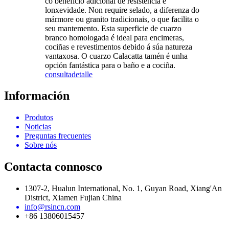
co beneficio adicional de resistencia e
lonxevidade. Non require selado, a diferenza do
mármore ou granito tradicionais, o que facilita o
seu mantemento. Esta superficie de cuarzo
branco homologada é ideal para encimeras,
cociñas e revestimentos debido á súa natureza
vantaxosa. O cuarzo Calacatta tamén é unha
opción fantástica para o baño e a cociña.
consulta
detalle
Información
Produtos
Noticias
Preguntas frecuentes
Sobre nós
Contacta connosco
1307-2, Hualun International, No. 1, Guyan Road, Xiang'An
District, Xiamen Fujian China
info@rsincn.com
+86 13806015457