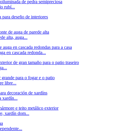
o rubí...
de alta, auga...
uga en cascada redonda...
a...
e libre...
 xardín...
re, xardín dom...
ependente...