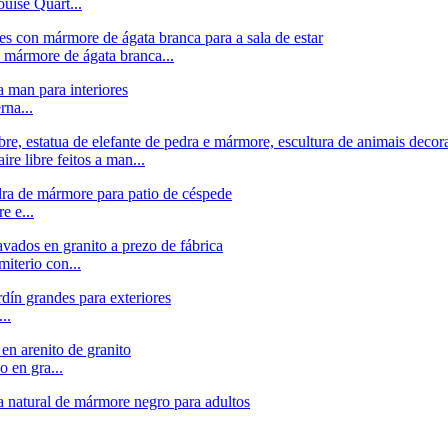
uise Quart...
, mármore de ágata branca...
rna...
re libre feitos a man...
e e...
iterio con...
..
o en gra...