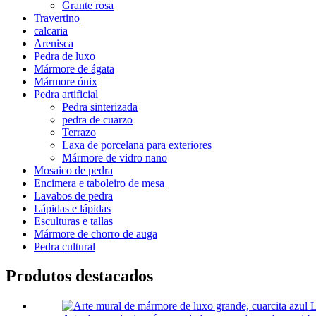
Grante rosa
Travertino
calcaria
Arenisca
Pedra de luxo
Mármore de ágata
Mármore ónix
Pedra artificial
Pedra sinterizada
pedra de cuarzo
Terrazo
Laxa de porcelana para exteriores
Mármore de vidro nano
Mosaico de pedra
Encimera e taboleiro de mesa
Lavabos de pedra
Lápidas e lápidas
Esculturas e tallas
Mármore de chorro de auga
Pedra cultural
Produtos destacados