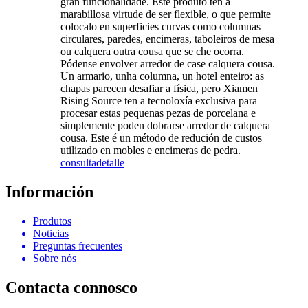
gran funcionalidade. Este produto ten a
marabillosa virtude de ser flexible, o que permite
colocalo en superficies curvas como columnas
circulares, paredes, encimeras, taboleiros de mesa
ou calquera outra cousa que se che ocorra.
Pódense envolver arredor de case calquera cousa.
Un armario, unha columna, un hotel enteiro: as
chapas parecen desafiar a física, pero Xiamen
Rising Source ten a tecnoloxía exclusiva para
procesar estas pequenas pezas de porcelana e
simplemente poden dobrarse arredor de calquera
cousa. Este é un método de redución de custos
utilizado en mobles e encimeras de pedra.
consulta
detalle
Información
Produtos
Noticias
Preguntas frecuentes
Sobre nós
Contacta connosco