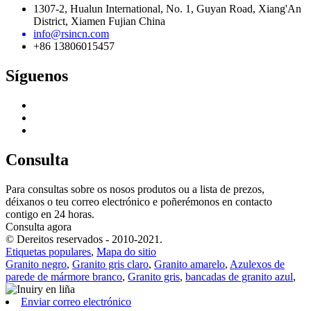
1307-2, Hualun International, No. 1, Guyan Road, Xiang'An
District, Xiamen Fujian China
info@rsincn.com
+86 13806015457
Síguenos
Consulta
Para consultas sobre os nosos produtos ou a lista de prezos,
déixanos o teu correo electrónico e poñerémonos en contacto
contigo en 24 horas.
Consulta agora
© Dereitos reservados - 2010-2021.
Etiquetas populares
,
Mapa do sitio
Granito negro
,
Granito gris claro
,
Granito amarelo
,
Azulexos de
parede de mármore branco
,
Granito gris
,
bancadas de granito azul
,
Enviar correo electrónico