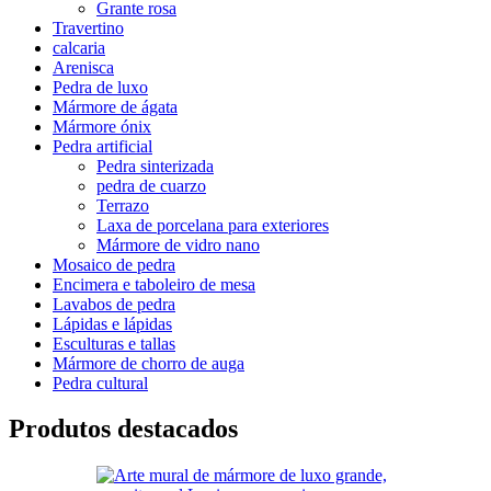
Grante rosa
Travertino
calcaria
Arenisca
Pedra de luxo
Mármore de ágata
Mármore ónix
Pedra artificial
Pedra sinterizada
pedra de cuarzo
Terrazo
Laxa de porcelana para exteriores
Mármore de vidro nano
Mosaico de pedra
Encimera e taboleiro de mesa
Lavabos de pedra
Lápidas e lápidas
Esculturas e tallas
Mármore de chorro de auga
Pedra cultural
Produtos destacados