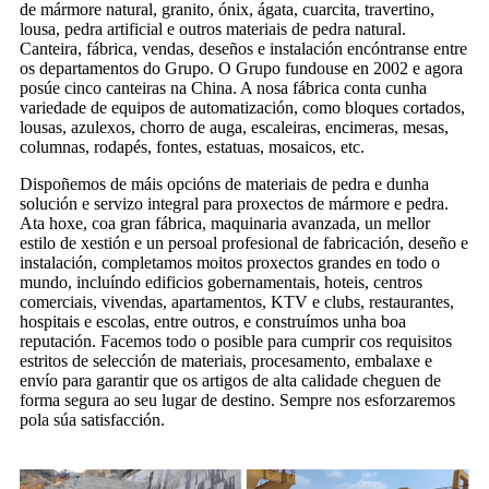
de mármore natural, granito, ónix, ágata, cuarcita, travertino,
lousa, pedra artificial e outros materiais de pedra natural.
Canteira, fábrica, vendas, deseños e instalación encóntranse entre
os departamentos do Grupo. O Grupo fundouse en 2002 e agora
posúe cinco canteiras na China. A nosa fábrica conta cunha
variedade de equipos de automatización, como bloques cortados,
lousas, azulexos, chorro de auga, escaleiras, encimeras, mesas,
columnas, rodapés, fontes, estatuas, mosaicos, etc.
Dispoñemos de máis opcións de materiais de pedra e dunha
solución e servizo integral para proxectos de mármore e pedra.
Ata hoxe, coa gran fábrica, maquinaria avanzada, un mellor
estilo de xestión e un persoal profesional de fabricación, deseño e
instalación, completamos moitos proxectos grandes en todo o
mundo, incluíndo edificios gobernamentais, hoteis, centros
comerciais, vivendas, apartamentos, KTV e clubs, restaurantes,
hospitais e escolas, entre outros, e construímos unha boa
reputación. Facemos todo o posible para cumprir cos requisitos
estritos de selección de materiais, procesamento, embalaxe e
envío para garantir que os artigos de alta calidade cheguen de
forma segura ao seu lugar de destino. Sempre nos esforzaremos
pola súa satisfacción.