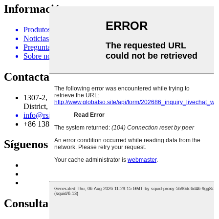
Información
Produtos
Noticias
Preguntas frecuentes
Sobre nós
Contacta connosco
1307-2, Hualun International, No. 1, Guyan Road, Xiang'An
District, Xiamen Fujian China
info@rsincn.com
+86 13806015457
Síguenos
Consulta