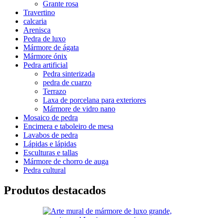
Grante rosa
Travertino
calcaria
Arenisca
Pedra de luxo
Mármore de ágata
Mármore ónix
Pedra artificial
Pedra sinterizada
pedra de cuarzo
Terrazo
Laxa de porcelana para exteriores
Mármore de vidro nano
Mosaico de pedra
Encimera e taboleiro de mesa
Lavabos de pedra
Lápidas e lápidas
Esculturas e tallas
Mármore de chorro de auga
Pedra cultural
Produtos destacados