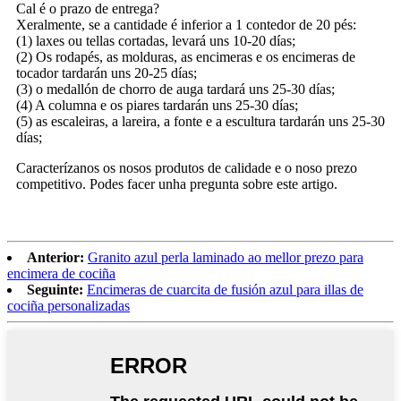
Cal é o prazo de entrega?
Xeralmente, se a cantidade é inferior a 1 contedor de 20 pés:
(1) laxes ou tellas cortadas, levará uns 10-20 días;
(2) Os rodapés, as molduras, as encimeras e os encimeras de
tocador tardarán uns 20-25 días;
(3) o medallón de chorro de auga tardará uns 25-30 días;
(4) A columna e os piares tardarán uns 25-30 días;
(5) as escaleiras, a lareira, a fonte e a escultura tardarán uns 25-30
días;
Caracterízanos os nosos produtos de calidade e o noso prezo
competitivo. Podes facer unha pregunta sobre este artigo.
Anterior:
Granito azul perla laminado ao mellor prezo para
encimera de cociña
Seguinte:
Encimeras de cuarcita de fusión azul para illas de
cociña personalizadas