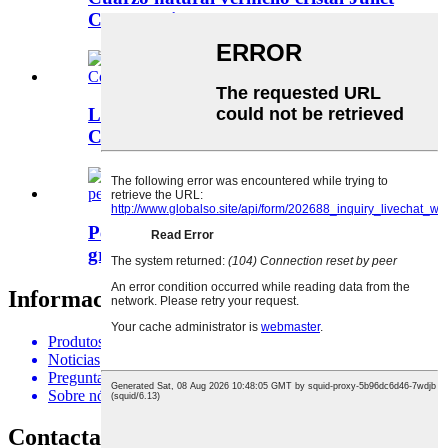
Cosmopolita...
Laxa de granito de mármore negro
Copacabana a bo prezo...
Pedra de luxo dos Alpes suízos,
granito branco alpinus f...
Información
Produtos
Noticias
Preguntas frecuentes
Sobre nós
Contacta connosco