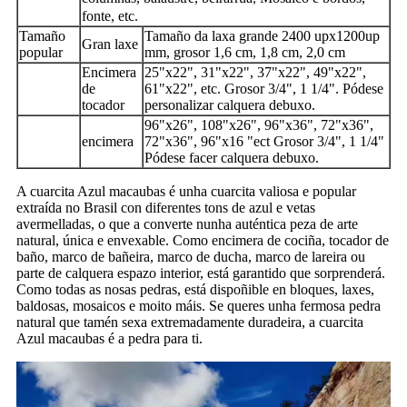
fonte, etc.
Tamaño
Tamaño da laxa grande 2400 upx1200up
Gran laxe
popular
mm, grosor 1,6 cm, 1,8 cm, 2,0 cm
Encimera
25"x22", 31"x22", 37"x22", 49"x22",
de
61"x22", etc. Grosor 3/4", 1 1/4". Pódese
tocador
personalizar calquera debuxo.
96"x26", 108"x26", 96"x36", 72"x36",
encimera
72"x36", 96"x16 "ect Grosor 3/4", 1 1/4"
Pódese facer calquera debuxo.
A cuarcita Azul macaubas é unha cuarcita valiosa e popular
extraída no Brasil con diferentes tons de azul e vetas
avermelladas, o que a converte nunha auténtica peza de arte
natural, única e envexable. Como encimera de cociña, tocador de
baño, marco de bañeira, marco de ducha, marco de lareira ou
parte de calquera espazo interior, está garantido que sorprenderá.
Como todas as nosas pedras, está dispoñible en bloques, laxes,
baldosas, mosaicos e moito máis. Se queres unha fermosa pedra
natural que tamén sexa extremadamente duradeira, a cuarcita
Azul macaubas é a pedra para ti.