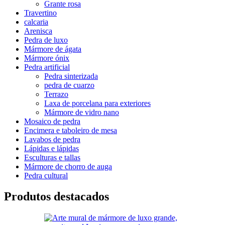
Grante rosa
Travertino
calcaria
Arenisca
Pedra de luxo
Mármore de ágata
Mármore ónix
Pedra artificial
Pedra sinterizada
pedra de cuarzo
Terrazo
Laxa de porcelana para exteriores
Mármore de vidro nano
Mosaico de pedra
Encimera e taboleiro de mesa
Lavabos de pedra
Lápidas e lápidas
Esculturas e tallas
Mármore de chorro de auga
Pedra cultural
Produtos destacados