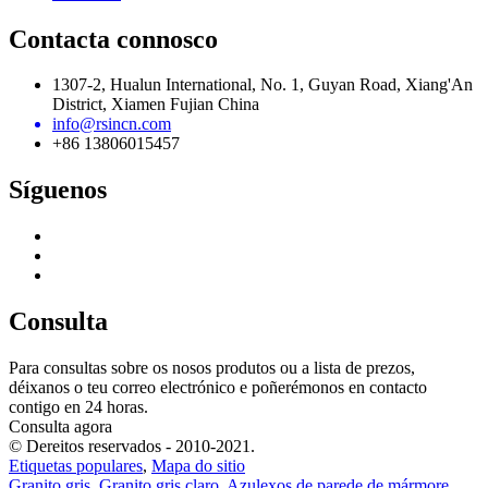
Contacta connosco
1307-2, Hualun International, No. 1, Guyan Road, Xiang'An
District, Xiamen Fujian China
info@rsincn.com
+86 13806015457
Síguenos
Consulta
Para consultas sobre os nosos produtos ou a lista de prezos,
déixanos o teu correo electrónico e poñerémonos en contacto
contigo en 24 horas.
Consulta agora
© Dereitos reservados - 2010-2021.
Etiquetas populares
,
Mapa do sitio
Granito gris
,
Granito gris claro
,
Azulexos de parede de mármore