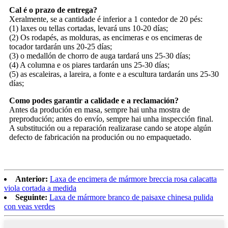
Cal é o prazo de entrega?
Xeralmente, se a cantidade é inferior a 1 contedor de 20 pés:
(1) laxes ou tellas cortadas, levará uns 10-20 días;
(2) Os rodapés, as molduras, as encimeras e os encimeras de
tocador tardarán uns 20-25 días;
(3) o medallón de chorro de auga tardará uns 25-30 días;
(4) A columna e os piares tardarán uns 25-30 días;
(5) as escaleiras, a lareira, a fonte e a escultura tardarán uns 25-30
días;
Como podes garantir a calidade e a reclamación?
Antes da produción en masa, sempre hai unha mostra de
preprodución; antes do envío, sempre hai unha inspección final.
A substitución ou a reparación realizarase cando se atope algún
defecto de fabricación na produción ou no empaquetado.
Anterior:
Laxa de encimera de mármore breccia rosa calacatta
viola cortada a medida
Seguinte:
Laxa de mármore branco de paisaxe chinesa pulida
con veas verdes