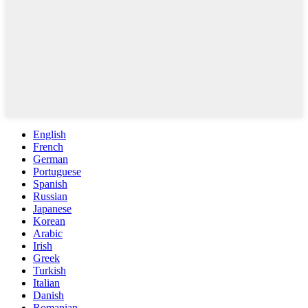
English
French
German
Portuguese
Spanish
Russian
Japanese
Korean
Arabic
Irish
Greek
Turkish
Italian
Danish
Romanian