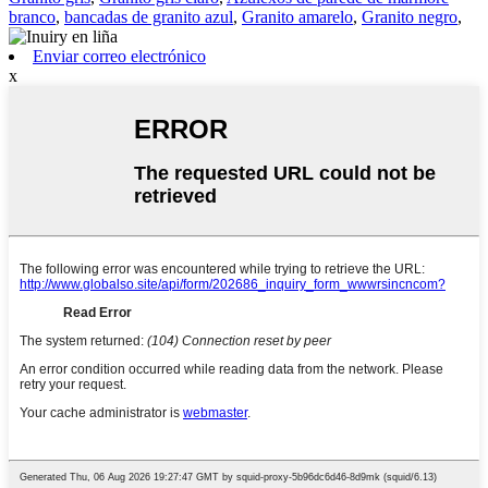
branco
,
bancadas de granito azul
,
Granito amarelo
,
Granito negro
,
Enviar correo electrónico
x