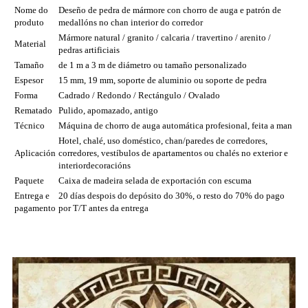
Nome do
Deseño de pedra de mármore con chorro de auga e patrón de
produto
medallóns no chan interior do corredor
Mármore natural / granito / calcaria / travertino / arenito /
Material
pedras artificiais
Tamaño
de 1 m a 3 m de diámetro ou tamaño personalizado
Espesor
15 mm, 19 mm, soporte de aluminio ou soporte de pedra
Forma
Cadrado / Redondo / Rectángulo / Ovalado
Rematado
Pulido, apomazado, antigo
Técnico
Máquina de chorro de auga automática profesional, feita a man
Hotel, chalé, uso doméstico, chan/paredes de corredores,
Aplicación
corredores, vestíbulos de apartamentos ou chalés no exterior e
interior
decoracións
Paquete
Caixa de madeira selada de exportación con escuma
Entrega e
20 días despois do depósito do 30%, o resto do 70% do pago
pagamento
por T/T antes da entrega