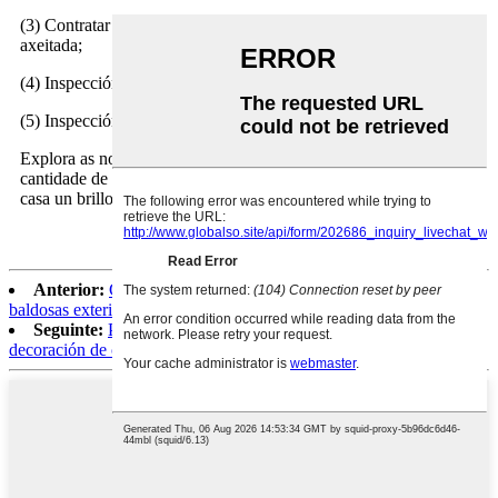
(3) Contratar traballadores con experiencia e darlles a formación
axeitada;
(4) Inspección ao longo de todo o proceso de produción;
(5) Inspección final antes da carga.
Explora as nosas outras pedras de ónix para atopar unha gran
cantidade de xoias naturais que agardan para infundirlle á túa
casa un brillo sutil.
Anterior:
Granito rosa novo giallo california flameado para
baldosas exteriores
Seguinte:
Pedra natural, pequenas baldosas de lousa gris para
decoración de chan de ducha