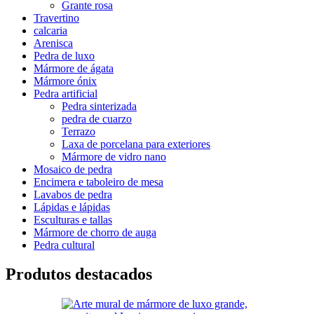
Grante rosa
Travertino
calcaria
Arenisca
Pedra de luxo
Mármore de ágata
Mármore ónix
Pedra artificial
Pedra sinterizada
pedra de cuarzo
Terrazo
Laxa de porcelana para exteriores
Mármore de vidro nano
Mosaico de pedra
Encimera e taboleiro de mesa
Lavabos de pedra
Lápidas e lápidas
Esculturas e tallas
Mármore de chorro de auga
Pedra cultural
Produtos destacados