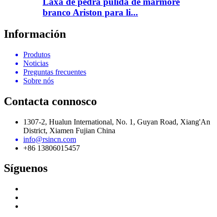
Laxa de pedra pulida de mármore
branco Ariston para li...
Información
Produtos
Noticias
Preguntas frecuentes
Sobre nós
Contacta connosco
1307-2, Hualun International, No. 1, Guyan Road, Xiang'An
District, Xiamen Fujian China
info@rsincn.com
+86 13806015457
Síguenos