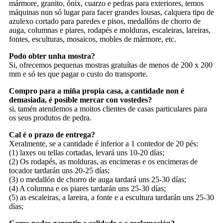
mármore, granito, ónix, cuarzo e pedras para exteriores, temos
máquinas nun só lugar para facer grandes lousas, calquera tipo de
azulexo cortado para paredes e pisos, medallóns de chorro de
auga, columnas e piares, rodapés e molduras, escaleiras, lareiras,
fontes, esculturas, mosaicos, mobles de mármore, etc.
Podo obter unha mostra?
Si, ofrecemos pequenas mostras gratuítas de menos de 200 x 200
mm e só tes que pagar o custo do transporte.
Compro para a miña propia casa, a cantidade non é
demasiada, é posible mercar con vostedes?
si, tamén atendemos a moitos clientes de casas particulares para
os seus produtos de pedra.
Cal é o prazo de entrega?
Xeralmente, se a cantidade é inferior a 1 contedor de 20 pés:
(1) laxes ou tellas cortadas, levará uns 10-20 días;
(2) Os rodapés, as molduras, as encimeras e os encimeras de
tocador tardarán uns 20-25 días;
(3) o medallón de chorro de auga tardará uns 25-30 días;
(4) A columna e os piares tardarán uns 25-30 días;
(5) as escaleiras, a lareira, a fonte e a escultura tardarán uns 25-30
días;