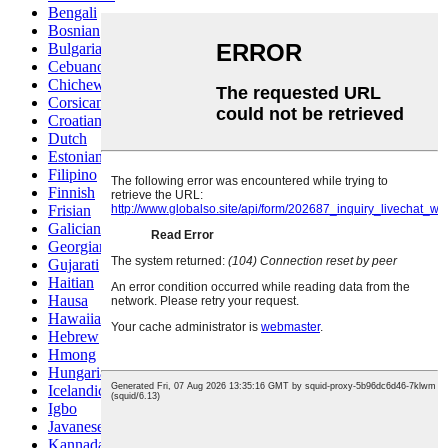
Bengali
Bosnian
Bulgarian
Cebuano
Chichewa
Corsican
Croatian
Dutch
Estonian
Filipino
Finnish
Frisian
Galician
Georgian
Gujarati
Haitian
Hausa
Hawaiian
Hebrew
Hmong
Hungarian
Icelandic
Igbo
Javanese
Kannada